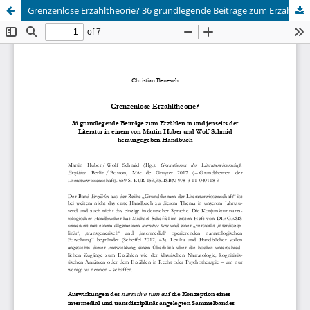
Grenzenlose Erzähltheorie? 36 grundlegende Beiträge zum Erzählen in und jenseits der Literatur in einem von Martin Huber und Wolf Schmid herausgegeben Handbuch