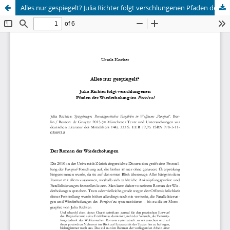
Alles nur gespiegelt? Julia Richter folgt verschlungenen Pfaden der Wiederholung im <i>Parzival</i> [Julia Richter: <i>Spiegelungen. Paradigmatisches Erzählen in Wolframs ‚Parzival‘</i>. Berlin / Boston 2015]